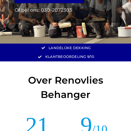
Of bel ons:
030-2072303
LANDELIJKE DEKKING
KLANTBEOORDELING
9/10
Over Renovlies
Behanger
21
9
/10