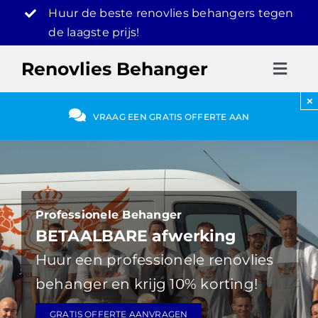
Ga
Huur de beste renovlies behangers tegen
naar
de laagste prijs!
inhoud
Renovlies Behanger
Toggl
Navig
×
Renovlies
VRAAG EEN GRATIS OFFERTE AAN
Gratis Offerte
030-2072303
Professionele Behanger
BETAALBARE afwerking
Huur een professionele renovlies
behanger en krijg 10% korting!
GRATIS OFFERTE AANVRAGEN