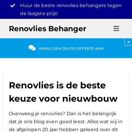
Ga
Huur de beste renovlies behangers tegen
naar
de laagste prijs!
inhoud
Renovlies Behanger
Toggl
Navig
×
Renov
VRAAG EEN GRATIS OFFERTE AAN
Grati
Renovlies is de beste
030-
keuze voor nieuwbouw
Overweeg je renovlies? Dan is het belangrijk
dat je ons blog even goed leest. Alles wat wij in
de afgelopen 20 jaar hebben geleerd over dit